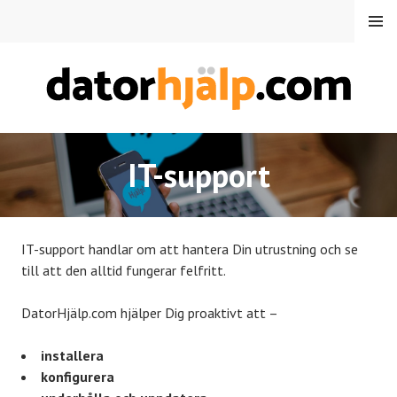
S
MENU
k
i
p
t
o
DATORHJÄLP.COM
c
o
IT-support
n
t
e
n
IT-support handlar om att hantera Din utrustning och se
t
till att den alltid fungerar felfritt.
DatorHjälp.com hjälper Dig proaktivt att –
installera
konfigurera